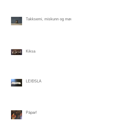
Takksemi, miskunn og mørk
Kiksa
LEIÐSLA
Pápar!