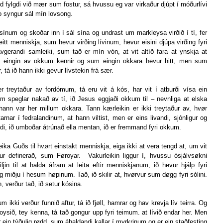
d fylgdi við mær sum fostur, sá hvussu eg var virkaður djúpt í móðurlívi 
o syngur sál mín lovsong. 
ínum og skoðar inn í sál sína og undrast um markleysa virðið í tí, fer 
eitt menniskja, sum hevur virðing lívinum, hevur eisini djúpa virðing fyri 
vgerandi samleiki, sum tað er mín vón, at vit altíð fara at ynskja at 
um eingin av okkum kennir og sum eingin okkara hevur hitt, men sum 
 tá ið hann ikki gevur lívstekin frá sær.
r treytaður av fordómum, tá eru vit á kós, har vit í atburði vísa ein 
 speglar nakað av tí, ið Jesus eggjaði okkum til – nevnliga at elska 
ann var her millum okkara. Tann kærleikin er ikki treytaður av, hvør 
rnar í fedralandinum, at hann viltist, men er eins livandi, sjónligur og 
andi, ið umboðar átrúnað ella mentan, ið er fremmand fyri okkum. 
 Guðs til hvørt einstakt menniskja, eiga ikki at vera tengd at, um vit 
ur definerað, sum Føroyar.  Vakurleikin liggur í, hvussu ósjálvsøkni 
jin til at halda áfram at leita eftir menniskjanum, ið hevur hjálp fyri 
og miðju í hesum høpinum. Tað, ið skilir at, hvørvur sum døgg fyri sólini. 
 verður tað, ið setur kósina. 
ikki verður funnið aftur, tá ið fjøll, hamrar og hav krevja lív teirra. Og 
ysið, tey kenna, tá tað gongur upp fyri teimum. at lívið endar her. Men 
 er ein týðulig rødd, sum áhaldandi kallar í myrkrinum og er ein staðfesting 