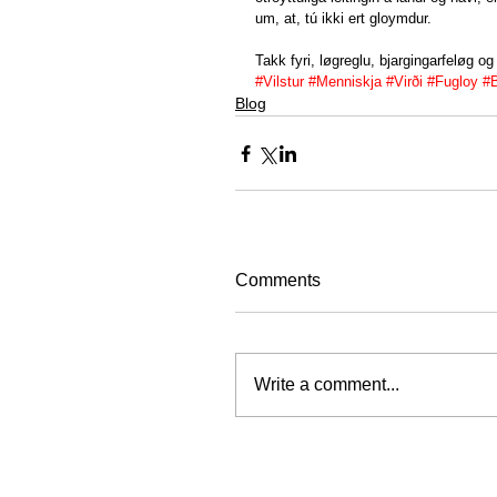
um, at, tú ikki ert gloymdur.
Takk fyri, løgreglu, bjargingarfeløg og
#Vilstur
#Menniskja
#Virði
#Fugloy
#B
Blog
Comments
Write a comment...